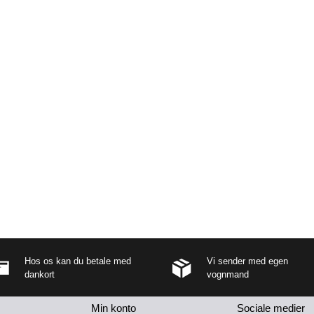
Hos os kan du betale med
Vi sender med egen
dankort
vognmand
Min konto
Sociale medier