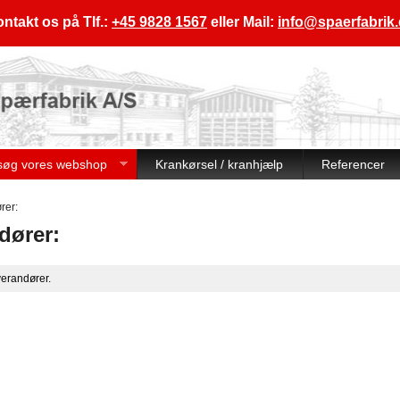
ntakt os på Tlf.:
+45 9828 1567
eller Mail:
info@spaerfabrik
søg vores webshop
Krankørsel / kranhjælp
Referencer
rer:
dører:
verandører.