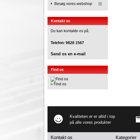
Besøg vores webshop
Kontakt os
Du kan kontakte os på:
Telefon:
9828 1567
Send os en e-mail
Find os
» Find os
Kvaliteten er er altid i top
på alle vores produkter
Kontakt os
Kategorier