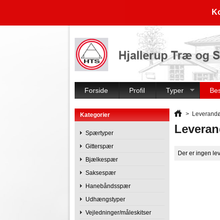
Ko
Forside
Profil
Typer
Be
>
Leverandø
Kategorier
Leveran
Spærtyper
Gitterspær
Der er ingen le
Bjælkespær
Saksespær
Hanebåndsspær
Udhængstyper
Vejledninger/måleskitser