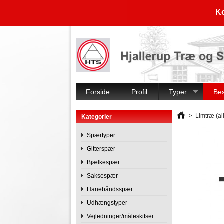
Ko
Forside
Profil
Typer
Be
>
Limtræ (al
Kategorier
Spærtyper
Gitterspær
Bjælkespær
Saksespær
Hanebåndsspær
Udhængstyper
Vejledninger/måleskitser