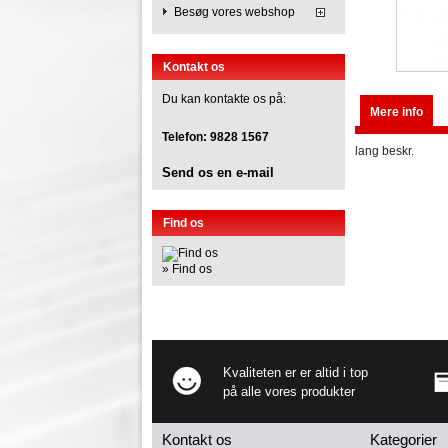
Besøg vores webshop
Kontakt os
Du kan kontakte os på:
Mere info
Telefon:
9828 1567
lang beskr.
Send os en e-mail
Find os
» Find os
Kvaliteten er er altid i top
på alle vores produkter
Kontakt os
Kategorier