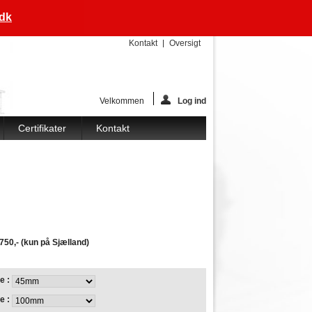
.dk
Kontakt
Oversigt
Velkommen
Log ind
Certifikater
Kontakt
750,- (kun på Sjælland)
e :
e :