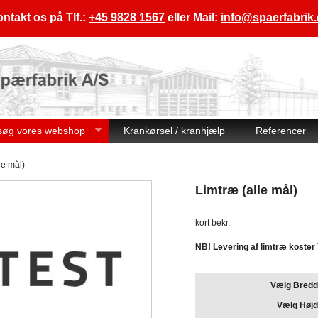
ntakt os på Tlf.:
+45 9828 1567
eller Mail:
info@spaerfabrik
søg vores webshop
Krankørsel / kranhjælp
Referencer
le mål)
Limtræ (alle mål)
kort bekr.
NB! Levering af limtræ koster 
Vælg Bredd
Vælg Højd