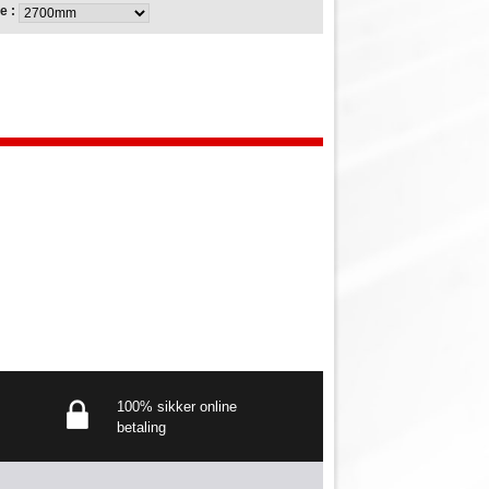
e :
100% sikker online
betaling