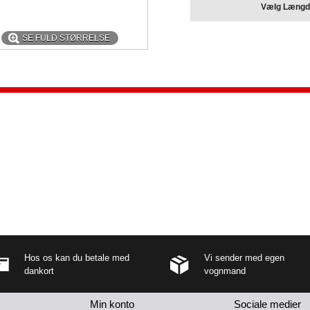
Vælg Længd
SE FULD STØRRELSE
Hos os kan du betale med
Vi sender med egen
dankort
vognmand
Min konto
Sociale medier